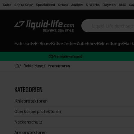
Zum Inhalt springen
Cube
Santa Cruz
Specialized
Orbea
Amflow
S-Works
Raymon
BMC
Ca
Suche öffnen
Liquid-Life
Fahrrad
E-Bike
Kids
Teile
Zubehör
Bekleidung
Mark
Premiumversand
Bekleidung
Protektoren
KATEGORIEN
Knieprotektoren
Oberkörperprotektoren
Nackenschutz
Armprotektoren