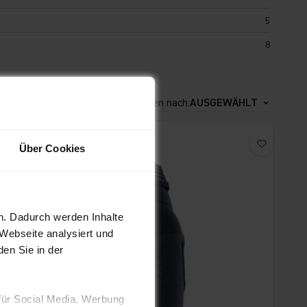
5
8
Sortieren nach:
AUSGEWÄHLT
Über Cookies
n. Dadurch werden Inhalte
 Webseite analysiert und
en Sie in der
für Social Media, Werbung