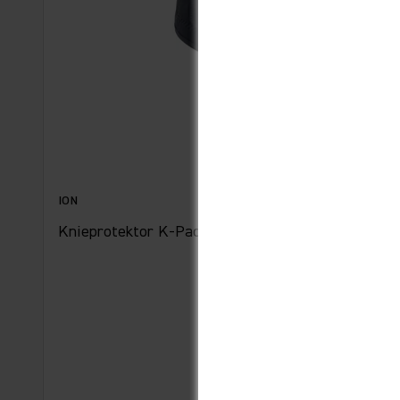
ION
Knieprotektor K-Pact short