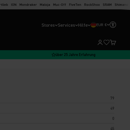
rtlieb
ION
Mondraker
Maloja
Muc-Off
FiveTen
RockShox
SRAM
Shimano
Stores
Services
Hilfe
EUR €
Kundenkontoseit
Warenkorb
über 25 Jahre Erfahrung
79
49
0
45