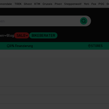
nnondale
TREK
Ghost
KTM
Crussis
Pivot
Steppenwolf
Yeti
Fox
POC
O
en
Blog
SALE
BIKEBERATER
0% Finanzierung
STORES