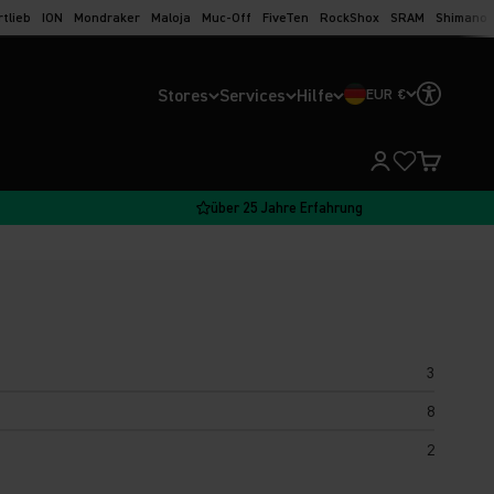
rtlieb
ION
Mondraker
Maloja
Muc-Off
FiveTen
RockShox
SRAM
Shimano
Stores
Services
Hilfe
EUR €
Kundenkontoseit
Warenkorb
über 25 Jahre Erfahrung
3
8
2