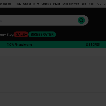
nnondale
TREK
Ghost
KTM
Crussis
Pivot
Steppenwolf
Yeti
Fox
POC
O
en
Blog
SALE
BIKEBERATER
0% Finanzierung
STORES