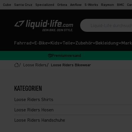
Zum Inhalt springen
Cube
Santa Cruz
Specialized
Orbea
Amflow
S-Works
Raymon
BMC
Ca
Suche öffnen
Liquid-Life
Fahrrad
E-Bike
Kids
Teile
Zubehör
Bekleidung
Mark
Premiumversand
Loose Riders
Loose Riders Bikewear
KATEGORIEN
Loose Riders Shirts
Loose Riders Hosen
Loose Riders Handschuhe