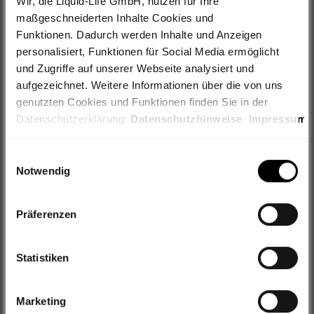
Wir, die Liquid-Life GmbH, nutzen für Ihre
maßgeschneiderten Inhalte Cookies und
IN DEN WARENKORB
Funktionen. Dadurch werden Inhalte und Anzeigen
personalisiert, Funktionen für Social Media ermöglicht
und Zugriffe auf unserer Webseite analysiert und
aufgezeichnet. Weitere Informationen über die von uns
genutzten Cookies und Funktionen finden Sie in der
Filialabholung
Datenschutzerklärung:
Datenschutzhinweise
Impressum
Weiterhin geben wir Informationen zu Ihrer Verwendung
Einwilligungsauswahl
Premiumversand
unserer Webseite an unsere Partner für Social Media,
Notwendig
Werbung sowie Analysen weiter, ggf. auch außerhalb der
30 Tage Rückgaberecht
EU oder des EWR wie den USA. Möglicherweise werden
Präferenzen
diese Informationen durch unsere Partner mit weiteren
VIP Newsletter
Daten zusammengeführt, die im Rahmen Ihrer Nutzung
gesammelt wurden.
Statistiken
Fragen zum Produkt?
Hinweis auf Verarbeitung Ihrer auf dieser Webseite
Wir helfen Dir weiter!
Marketing
erhobenen Daten in den USA durch Google, Facebook,