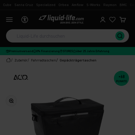
Zum Inhalt springen
Cube
Santa Cruz
Specialized
Orbea
Amflow
S-Works
Raymon
BMC
Ca
Liquid-Life
Navigationsmenü öffnen
Kundenkontoseit
Ware
Premiumversand
0% Finanzierung
STORES
über 25 Jahre Erfahrung
Zubehör
Fahrradtaschen
Gepäckträgertaschen
+68
PUNKTE
Bild vergrößern