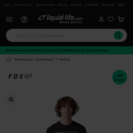
Zum Inhalt springen
Cube
Santa Cruz
Specialized
Orbea
Amflow
S-Works
Raymon
BMC
Ca
Liquid-Life
Navigationsmenü öffnen
Kundenkontoseit
Ware
Premiumversand
0% Finanzierung
STORES
über 25 Jahre Erfahrung
Bekleidung
Streetwear
T-Shirts
+20
PUNKTE
Bild vergrößern