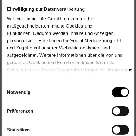
34,99 €
Du sparst 7,04 €
Einwilligung zur Datenverarbeitung
Wir, die Liquid-Life GmbH, nutzen für Ihre
Wähle Deine Farbe
Black
maßgeschneiderten Inhalte Cookies und
Black
Dark Slate
Funktionen. Dadurch werden Inhalte und Anzeigen
personalisiert, Funktionen für Social Media ermöglicht
und Zugriffe auf unserer Webseite analysiert und
aufgezeichnet. Weitere Informationen über die von uns
Wähle Deine Größe
Nur noch 1 Artikel
genutzten Cookies und Funktionen finden Sie in der
Datenschutzerklärung:
Datenschutzhinweise
Impressum
S
Lieferung innerhalb 48 Stunden
Weiterhin geben wir Informationen zu Ihrer Verwendung
Einwilligungsauswahl
unserer Webseite an unsere Partner für Social Media,
Notwendig
IN DEN WARENKORB
Werbung sowie Analysen weiter, ggf. auch außerhalb der
EU oder des EWR wie den USA. Möglicherweise werden
Präferenzen
diese Informationen durch unsere Partner mit weiteren
Daten zusammengeführt, die im Rahmen Ihrer Nutzung
gesammelt wurden.
Statistiken
Filialabholung