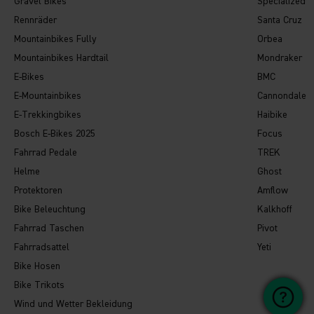
Gravel Bikes
Specialized
Rennräder
Santa Cruz
Mountainbikes Fully
Orbea
Mountainbikes Hardtail
Mondraker
E-Bikes
BMC
E-Mountainbikes
Cannondale
E-Trekkingbikes
Haibike
Bosch E-Bikes 2025
Focus
Fahrrad Pedale
TREK
Helme
Ghost
Protektoren
Amflow
Bike Beleuchtung
Kalkhoff
Fahrrad Taschen
Pivot
Fahrradsattel
Yeti
Bike Hosen
Bike Trikots
Wind und Wetter Bekleidung