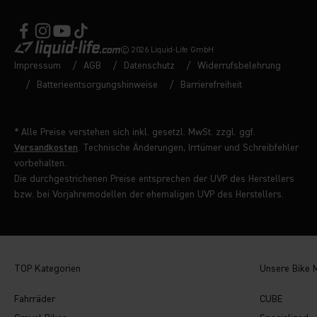
© 2026 Liquid-Life GmbH
Impressum
AGB
Datenschutz
Widerrufsbelehrung
Batterieentsorgungshinweise
Barrierefreiheit
* Alle Preise verstehen sich inkl. gesetzl. MwSt. zzgl. ggf.
Versandkosten
. Technische Änderungen, Irrtümer und Schreibfehler
vorbehalten.
Die durchgestrichenen Preise entsprechen der UVP des Herstellers
bzw. bei Vorjahremodellen der ehemaligen UVP des Herstellers.
TOP Kategorien
Unsere Bike 
Fahrräder
CUBE