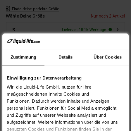
Finde deine perfekte Größe
Wähle Deine Größe
Nur noch 2 Artikel
S
Lieferzeit 10-15 Werktage
IN DEN WARENKORB
Zustimmung
Details
Über Cookies
Einwilligung zur Datenverarbeitung
Filialabholung
Wir, die Liquid-Life GmbH, nutzen für Ihre
maßgeschneiderten Inhalte Cookies und
Funktionen. Dadurch werden Inhalte und Anzeigen
AB 95,41€ / MONAT
FINANZIEREN
personalisiert, Funktionen für Social Media ermöglicht
und Zugriffe auf unserer Webseite analysiert und
aufgezeichnet. Weitere Informationen über die von uns
Leasing
HIER ANFRAGEN
genutzten Cookies und Funktionen finden Sie in der