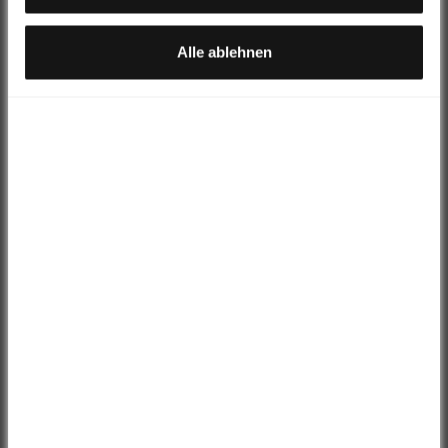
Rechtsbehelfsmöglichkeiten, verarbeitet werden können.
Burgtec Penthouse Flat Pedale
Alle ablehnen
Hinzufügen
MK5
€169,00 EUR
€143,95 EUR
Black
Fidlock Bottle 600ml + Bike Base
Hinzufügen
€39,99 EUR
€30,95 EUR
Black
Muc Off AirMach Mini Pump -
Hinzufügen
black/pink
€34,99 EUR
€25,30 EUR