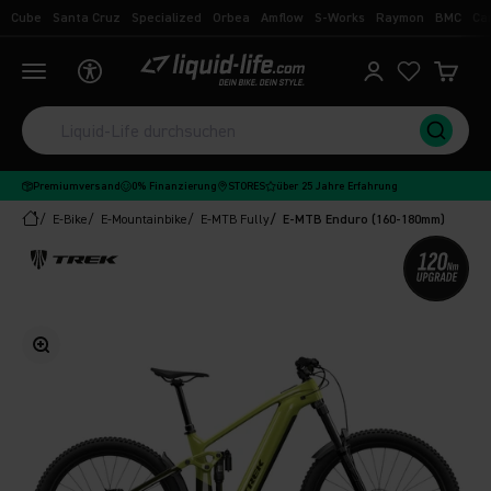
Zum Inhalt springen
Cube
Santa Cruz
Specialized
Orbea
Amflow
S-Works
Raymon
BMC
Ca
Liquid-Life
Navigationsmenü öffnen
Kundenkontoseit
Ware
Premiumversand
0% Finanzierung
STORES
über 25 Jahre Erfahrung
E-Bike
E-Mountainbike
E-MTB Fully
E-MTB Enduro (160-180mm)
Bild vergrößern