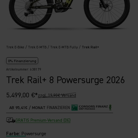
Trek E-Bike
Trek E-MTB
Trek E-MTB Fully
Trek Rail+
0% Finanzierung
Artikelnummer: 638179
Trek Rail+ 8 Powersurge 2026
Angebot
5.499,00 €*
zzgl. 19,90€ Versand
AB 95,41€ / MONAT
FINANZIEREN
GRATIS Premium-Versand (DE)
Farbe:
Powersurge