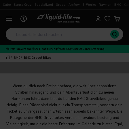
Zum Inhalt springen
Cube
Santa Cruz
Specialized
Orbea
Amflow
S-Works
Raymon
BMC
Ca
Liquid-Life
Navigationsmenü öffnen
Kundenkontoseit
Ware
Premiumversand
0% Finanzierung
STORES
über 25 Jahre Erfahrung
BMC
BMC Gravel Bikes
BMC Gravelbikes
Wenn du dich nach Freiheit sehnst, die weit über asphaltierte
Straßen hinausgeht, und dein Abenteuerlust dich zu neuen
Horizonten führt, dann bist du bei den BMC Gravelbikes genau
richtig. Diese Räder sind nicht nur ein Transportmittel, sondern dein
Ticket zu unvergesslichen Erlebnissen abseits bekannter Wege. Die
Kategorie der BMC Gravelbikes vereint Innovation, Leistung und
Vielseitigkeit, um dir die beste Erfahrung im Gelände zu bieten. Egal,