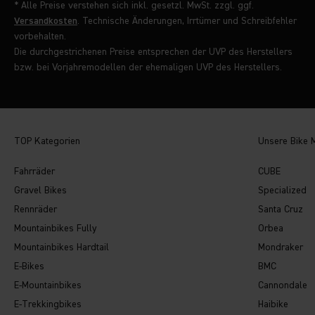
* Alle Preise verstehen sich inkl. gesetzl. MwSt. zzgl. ggf.
Versandkosten
. Technische Änderungen, Irrtümer und Schreibfehler
vorbehalten.
Die durchgestrichenen Preise entsprechen der UVP des Herstellers
bzw. bei Vorjahremodellen der ehemaligen UVP des Herstellers.
TOP Kategorien
Unsere Bike 
Fahrräder
CUBE
Gravel Bikes
Specialized
Rennräder
Santa Cruz
Mountainbikes Fully
Orbea
Mountainbikes Hardtail
Mondraker
E-Bikes
BMC
E-Mountainbikes
Cannondale
E-Trekkingbikes
Haibike