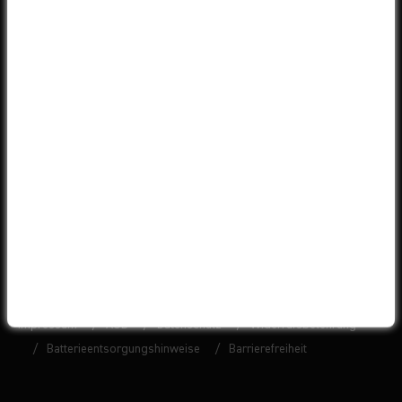
VERSANDPARTNER
LEASINGPARTNER
© 2026 Liquid-Life GmbH
Impressum
AGB
Datenschutz
Widerrufsbelehrung
Batterieentsorgungshinweise
Barrierefreiheit