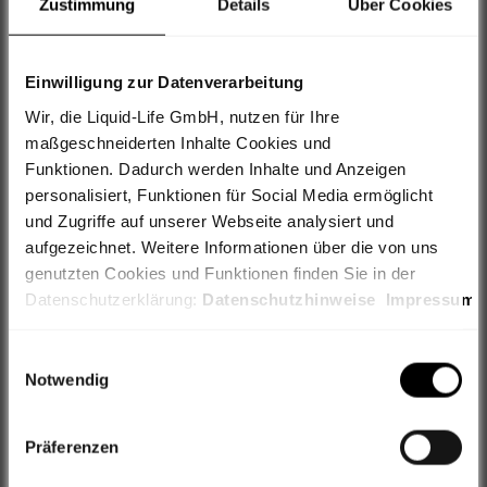
Zustimmung
Details
Über Cookies
Einwilligung zur Datenverarbeitung
Wir, die Liquid-Life GmbH, nutzen für Ihre
Artikelnummer: 603536
maßgeschneiderten Inhalte Cookies und
Cube Socke High Cut ATX
Funktionen. Dadurch werden Inhalte und Anzeigen
personalisiert, Funktionen für Social Media ermöglicht
Angebot
12,95 €*
zzgl. 4,95€ Versand
und Zugriffe auf unserer Webseite analysiert und
aufgezeichnet. Weitere Informationen über die von uns
genutzten Cookies und Funktionen finden Sie in der
Wähle Deine Farbe
Grau
Datenschutzerklärung:
Datenschutzhinweise
Impressum
Blue
Grau
Rose
Schwarz
Violett
Weiterhin geben wir Informationen zu Ihrer Verwendung
Einwilligungsauswahl
unserer Webseite an unsere Partner für Social Media,
Notwendig
Werbung sowie Analysen weiter, ggf. auch außerhalb der
Wähle Deine Größe
Nur noch 2 Artikel
EU oder des EWR wie den USA. Möglicherweise werden
Präferenzen
diese Informationen durch unsere Partner mit weiteren
36-39
Lieferung innerhalb 48 Stunden
Daten zusammengeführt, die im Rahmen Ihrer Nutzung