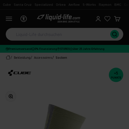
Zum Inhalt springen
Cube
Santa Cruz
Specialized
Orbea
Amflow
S-Works
Raymon
BMC
Ca
Liquid-Life
Navigationsmenü öffnen
Kundenkontoseit
Ware
Premiumversand
0% Finanzierung
STORES
über 25 Jahre Erfahrung
Bekleidung
Accessoires
Socken
+5
PUNKTE
Bild vergrößern