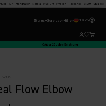
rtlieb
ION
Mondraker
Maloja
Muc-Off
FiveTen
RockShox
SRAM
Shimano
Stores
Services
Hilfe
EUR €
Kundenkontoseit
Warenkorb
über 25 Jahre Erfahrung
: 540245
eal Flow Elbow