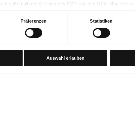
 auch außerhalb der EU oder des EWR wie den USA. Möglicherw
Partner mit weiteren Daten zusammengeführt, die im Rahmen I
Premi
Präferenzen
Statistiken
30 Ta
rer auf dieser Webseite erhobenen Daten in den USA durch Goog
 akzeptieren" klicken, willigen Sie zugleich gem. Art. 49 Abs. 1
VIP N
beitet werden. Es besteht insbesondere das Risiko, dass Ihre D
gszwecken, möglicherweise auch ohne Rechtsbehelfsmöglichkei
Auswahl erlauben
Fragen
Wir helf