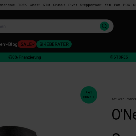
nnondale
TREK
Ghost
KTM
Crussis
Pivot
Steppenwolf
Yeti
Fox
POC
O
en
Blog
SALE
BIKEBERATER
0% Finanzierung
STORES
+41
PUNKTE
Artikelnummer
O'N