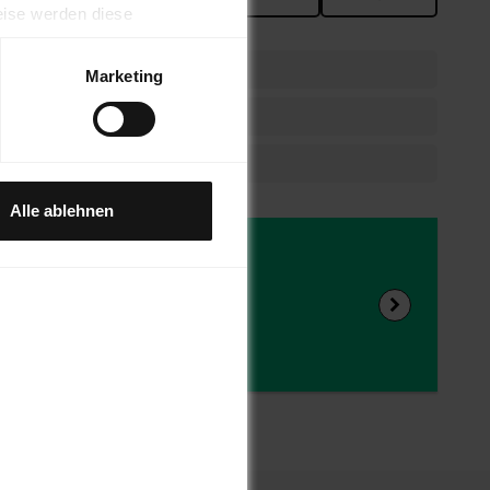
eise werden diese
hrer Nutzung gesammelt
umversand
Marketing
ge Rückgaberecht
le, Facebook, Instagram und
 S. 1 lt. a DSGVO ein, dass
ewsletter
aten durch US-Behörden, zu
ten, verarbeitet werden
Alle ablehnen
 zum Produkt?
en Dir weiter!