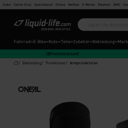
Zum Inhalt springen
Cube
Santa Cruz
Specialized
Orbea
Amflow
S-Works
Raymon
BMC
Ca
Suche öffnen
Liquid-Life
Fahrrad
E-Bike
Kids
Teile
Zubehör
Bekleidung
Mark
Premiumversand
Bekleidung
Protektoren
Armprotektoren