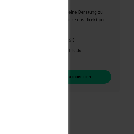
Du hast Fragen oder wünschst eine Beratung zu
diesem Produkt? Dann kontaktiere uns direkt per
Telefon, E-Mail oder Chat.
Telefon:
+49 2961 914 886 9
E-Mail:
verkauf@liquid-life.de
Live-Chat
WEITERE KONTAKTMÖGLICHKEITEN