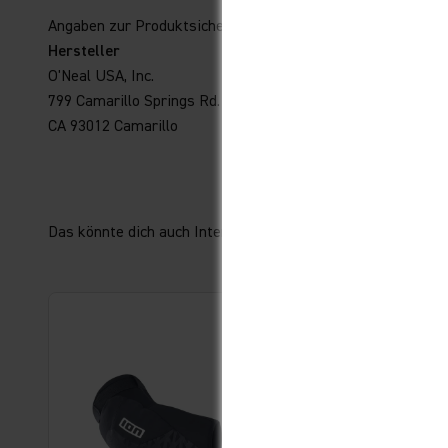
Angaben zur Produktsicherheit
Hersteller
O'Neal USA, Inc.
799 Camarillo Springs Rd.
CA 93012 Camarillo
Das könnte dich auch Interessieren