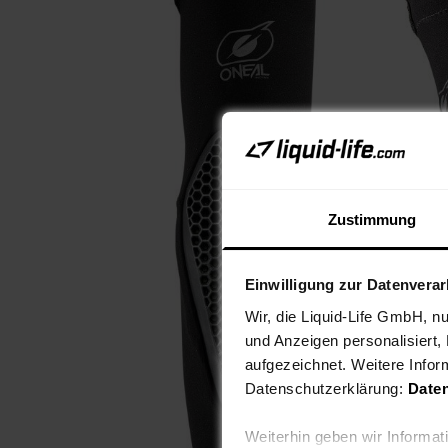
Zustimmung
Einwilligung zur Datenvera
Wir, die Liquid-Life GmbH, n
und Anzeigen personalisiert,
aufgezeichnet. Weitere Infor
Datenschutzerklärung:
Date
Weiterhin geben wir Informa