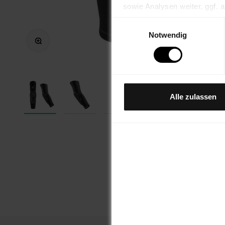
sowie Analysen weiter, ggf.
Informationen durch unsere 
Einwilligungsauswahl
wurden.
Bild vergrößern
Notwendig
Hinweis auf Verarbeitung Ih
YouTube: Indem Sie auf "Alles
Ihre Daten in den USA verar
Kontroll- und zu Überwachun
Alle zulassen
können.