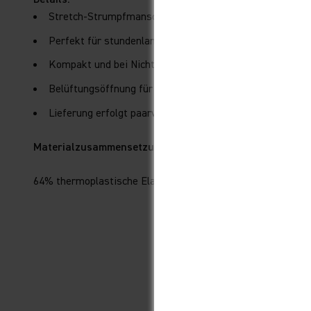
Stretch-Strumpfmanschette mit IPX-Gel für maximale 
Perfekt für stundenlanges Fahren
Kompakt und bei Nichtgebrauch leicht zu zusammenzuf
Belüftungsöffnung für mehr Komfort
Lieferung erfolgt paarweise
Materialzusammensetzung:
64% thermoplastische Elastomere, 28% Polyamid, 8% Poly