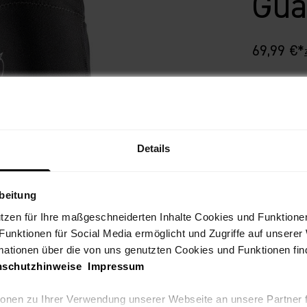
Gua
Angebot
69,99 €*
Wähle Dein
gray
Details
Wähle Dein
rbeitung
L
utzen für Ihre maßgeschneiderten Inhalte Cookies und Funktione
 Funktionen für Social Media ermöglicht und Zugriffe auf unserer
mationen über die von uns genutzten Cookies und Funktionen find
nschutzhinweise
Impressum
tionen zu Ihrer Verwendung unserer Webseite an unsere Partner 