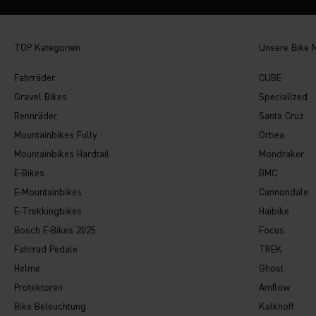
TOP Kategorien
Unsere Bike 
Fahrräder
CUBE
Gravel Bikes
Specialized
Rennräder
Santa Cruz
Mountainbikes Fully
Orbea
Mountainbikes Hardtail
Mondraker
E-Bikes
BMC
E-Mountainbikes
Cannondale
E-Trekkingbikes
Haibike
Bosch E-Bikes 2025
Focus
Fahrrad Pedale
TREK
Helme
Ghost
Protektoren
Amflow
Bike Beleuchtung
Kalkhoff