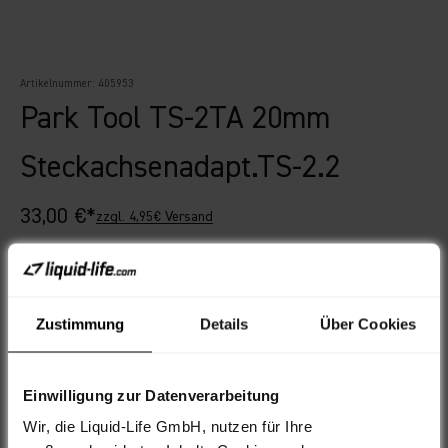
Artikelnummer: 405953
Park Tool TS-2TA 20mm
Steckachsenadapt.TS-2.2
Angebot
33,00 €*
zzgl. 4,95€ Versand
Wähle Deine Farbe
schwarz
schwarz
Zustimmung
Details
Über Cookies
Einwilligung zur Datenverarbeitung
AUSVERKAUFT
Wir, die Liquid-Life GmbH, nutzen für Ihre