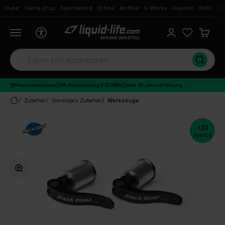
Zum Inhalt springen
Cube
Santa Cruz
Specialized
Orbea
Amflow
S-Works
Raymon
BMC
Ca
Liquid-Life
Navigationsmenü öffnen
Kundenkontoseit
Ware
Premiumversand
0% Finanzierung
STORES
über 25 Jahre Erfahrung
Zubehör
Sonstiges Zubehör
Werkzeuge
+33
PUNKTE
Bild vergrößern