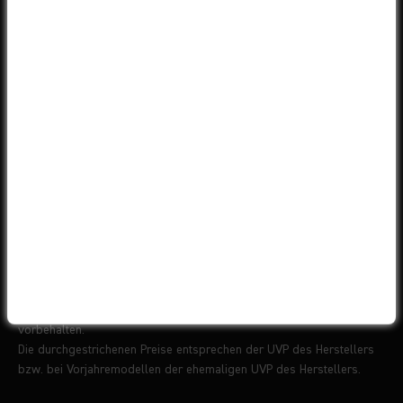
© 2026 Liquid-Life GmbH
Impressum
AGB
Datenschutz
Widerrufsbelehrung
Batterieentsorgungshinweise
Barrierefreiheit
* Alle Preise verstehen sich inkl. gesetzl. MwSt. zzgl. ggf.
Versandkosten
. Technische Änderungen, Irrtümer und Schreibfehler
vorbehalten.
Die durchgestrichenen Preise entsprechen der UVP des Herstellers
bzw. bei Vorjahremodellen der ehemaligen UVP des Herstellers.