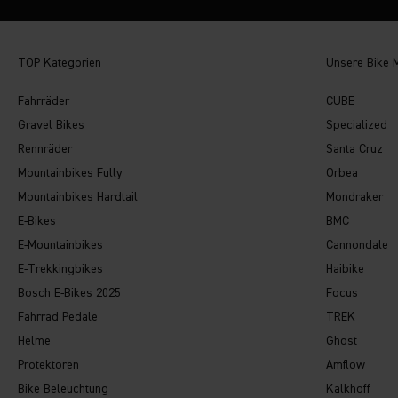
TOP Kategorien
Unsere Bike 
Fahrräder
CUBE
Gravel Bikes
Specialized
Rennräder
Santa Cruz
Mountainbikes Fully
Orbea
Mountainbikes Hardtail
Mondraker
E-Bikes
BMC
E-Mountainbikes
Cannondale
E-Trekkingbikes
Haibike
Bosch E-Bikes 2025
Focus
Fahrrad Pedale
TREK
Helme
Ghost
Protektoren
Amflow
Bike Beleuchtung
Kalkhoff