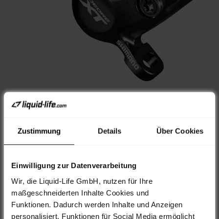
Artikelnummer: 524694
Shimano Bremssattel DEORE
Zustimmung
Details
Über Cookies
XT BR-M8000 G02A Resin
Einwilligung zur Datenverarbeitung
Angebot
46,95 €*
zzgl. 4,95€ Versand
Wir, die Liquid-Life GmbH, nutzen für Ihre
71,95 €
maßgeschneiderten Inhalte Cookies und
Funktionen. Dadurch werden Inhalte und Anzeigen
personalisiert, Funktionen für Social Media ermöglicht