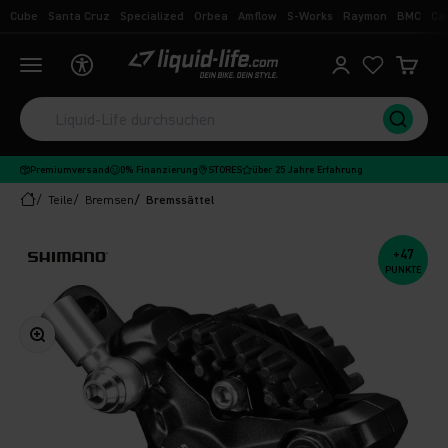
Zum Inhalt springen
Cube
Santa Cruz
Specialized
Orbea
Amflow
S-Works
Raymon
BMC
Ca
Liquid-Life
Navigationsmenü öffnen
Kundenkontoseit
Ware
Premiumversand
0% Finanzierung
STORES
über 25 Jahre Erfahrung
Teile
Bremsen
Bremssättel
+47
PUNKTE
Bild vergrößern