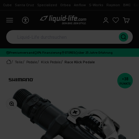
Zum Inhalt springen
Cube
Santa Cruz
Specialized
Orbea
Amflow
S-Works
Raymon
BMC
Ca
Liquid-Life
Navigationsmenü öffnen
Kundenkontoseit
Ware
Premiumversand
0% Finanzierung
STORES
über 25 Jahre Erfahrung
Teile
Pedale
Klick Pedale
Race Klick Pedale
+38
PUNKTE
Bild vergrößern