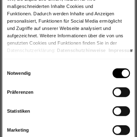
maßgeschneiderten Inhalte Cookies und
Black
Funktionen. Dadurch werden Inhalte und Anzeigen
personalisiert, Funktionen für Social Media ermöglicht
und Zugriffe auf unserer Webseite analysiert und
aufgezeichnet. Weitere Informationen über die von uns
AUSVERKAUFT
genutzten Cookies und Funktionen finden Sie in der
Datenschutzerklärung:
Datenschutzhinweise
Impressum
Filialabholung
Weiterhin geben wir Informationen zu Ihrer Verwendung
Einwilligungsauswahl
unserer Webseite an unsere Partner für Social Media,
Notwendig
Werbung sowie Analysen weiter, ggf. auch außerhalb der
Premiumversand
EU oder des EWR wie den USA. Möglicherweise werden
Präferenzen
30 Tage Rückgaberecht
diese Informationen durch unsere Partner mit weiteren
Daten zusammengeführt, die im Rahmen Ihrer Nutzung
VIP Newsletter
gesammelt wurden.
Statistiken
Hinweis auf Verarbeitung Ihrer auf dieser Webseite
Fragen zum Produkt?
Marketing
erhobenen Daten in den USA durch Google, Facebook,