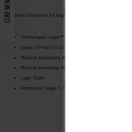
CUBE NEWS + DEALS
Sram Schaltwerk GX Eagle AXS Transmission 12-fach
Technologien: Eagle™, AXS™ , X-Sync, Cage Lock, Overlo
Gänge: 12-fach (1x12)
Material Außenkäfig: Aluminium
Material Innenkäfig: Aluminium
Lager: Stahl
Kompatibel: Eagle T-Type, 10-52T Kassetten