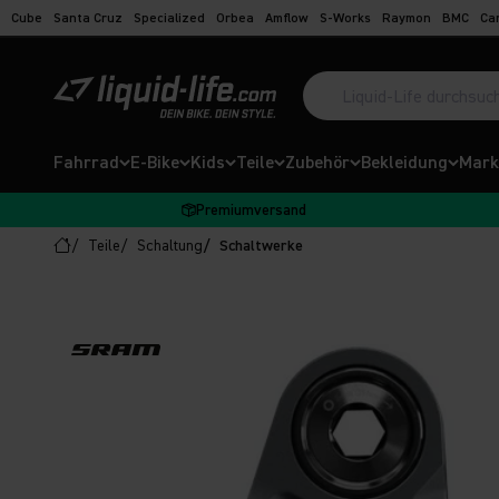
Zum Inhalt springen
Cube
Santa Cruz
Specialized
Orbea
Amflow
S-Works
Raymon
BMC
Ca
Suche öffnen
Liquid-Life
Fahrrad
E-Bike
Kids
Teile
Zubehör
Bekleidung
Mark
Premiumversand
Teile
Schaltung
Schaltwerke