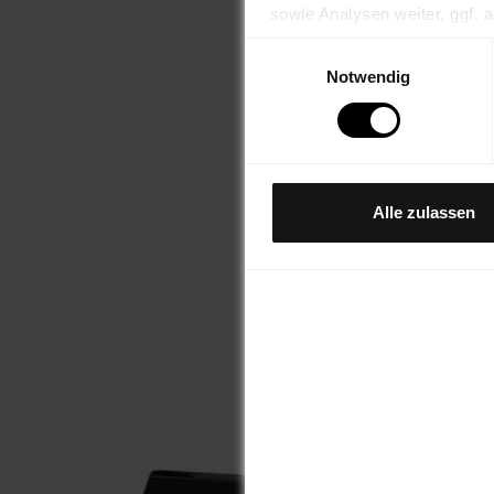
sowie Analysen weiter, ggf.
Informationen durch unsere 
Einwilligungsauswahl
wurden.
Notwendig
Hinweis auf Verarbeitung Ih
YouTube: Indem Sie auf "Alles
Ihre Daten in den USA verar
Kontroll- und zu Überwachun
Alle zulassen
können.