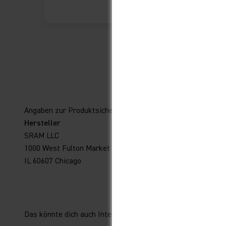
Angaben zur Produktsicherheit
Hersteller
SRAM LLC
1000 West Fulton Market 4th Floor
IL 60607 Chicago
Das könnte dich auch Interessieren