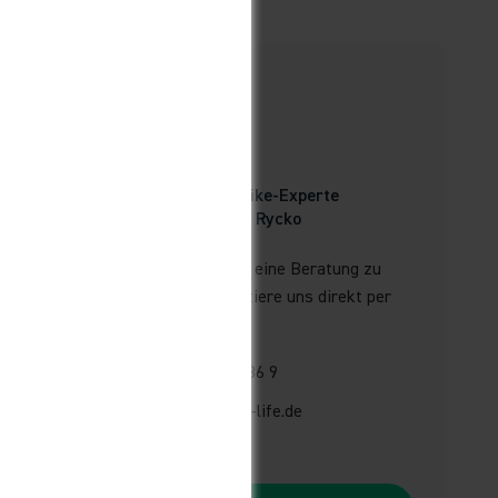
Dein Bike-Experte
Marco Rycko
Du hast Fragen oder wünschst eine Beratung zu
diesem Produkt? Dann kontaktiere uns direkt per
Telefon, E-Mail oder Chat.
Telefon:
+49 2961 914 886 9
E-Mail:
verkauf@liquid-life.de
Live-Chat