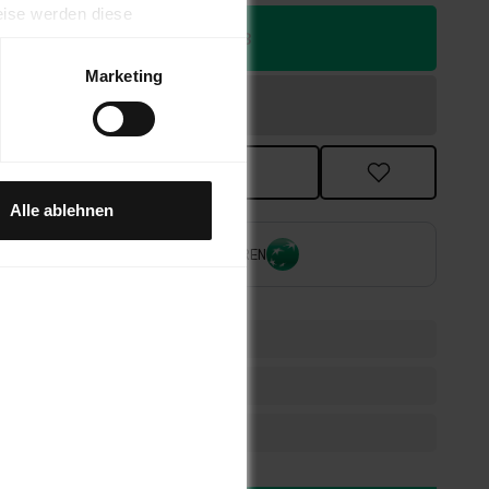
eise werden diese
IN DEN WARENKORB
hrer Nutzung gesammelt
Marketing
le, Facebook, Instagram und
 S. 1 lt. a DSGVO ein, dass
aten durch US-Behörden, zu
FILIALABHOLUNG
ten, verarbeitet werden
Alle ablehnen
AB 10,12€ / MONAT
FINANZIEREN
umversand
ge Rückgaberecht
ewsletter