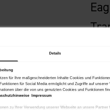
Eag
Tra
Angebo
324,95 
480,00 €
Du
Details
AB 10,12€ /
rbeitung
Lieferu
utzen für Ihre maßgeschneiderten Inhalte Cookies und Funktione
 Funktionen für Social Media ermöglicht und Zugriffe auf unserer
Wähle Dein
mationen über die von uns genutzten Cookies und Funktionen find
Dark polar
nschutzhinweise
Impressum
tionen zu Ihrer Verwendung unserer Webseite an unsere Partner 