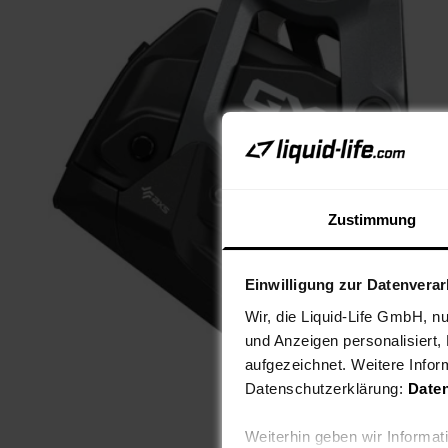
Zustimmung
Einwilligung zur Datenvera
Wir, die Liquid-Life GmbH, n
und Anzeigen personalisiert,
aufgezeichnet. Weitere Infor
Datenschutzerklärung:
Date
Weiterhin geben wir Informa