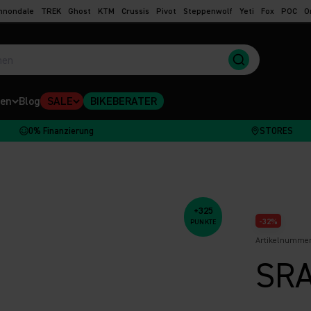
nnondale
TREK
Ghost
KTM
Crussis
Pivot
Steppenwolf
Yeti
Fox
POC
O
en
Blog
SALE
BIKEBERATER
0% Finanzierung
STORES
+325
-32%
PUNKTE
Artikelnummer
SRA