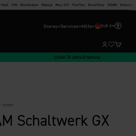
rtlieb
ION
Mondraker
Maloja
Muc-Off
FiveTen
RockShox
SRAM
Shimano
Stores
Services
Hilfe
EUR €
Kundenkontoseit
Warenkorb
über 25 Jahre Erfahrung
: 639653
M Schaltwerk GX