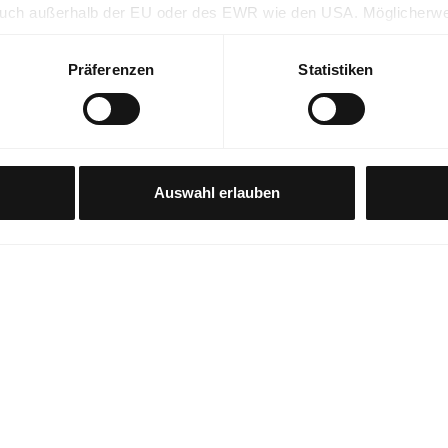
 auch außerhalb der EU oder des EWR wie den USA. Möglicherw
Partner mit weiteren Daten zusammengeführt, die im Rahmen I
Präferenzen
Statistiken
rer auf dieser Webseite erhobenen Daten in den USA durch Goog
 akzeptieren" klicken, willigen Sie zugleich gem. Art. 49 Abs. 1
beitet werden. Es besteht insbesondere das Risiko, dass Ihre D
gszwecken, möglicherweise auch ohne Rechtsbehelfsmöglichkei
Auswahl erlauben
Premi
30 Ta
VIP N