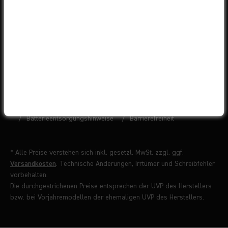
© 2026 Liquid-Life GmbH
Impressum
AGB
Datenschutz
Widerrufsbelehrung
Batterieentsorgungshinweise
Barrierefreiheit
* Alle Preise verstehen sich inkl. gesetzl. MwSt. zzgl. ggf.
Versandkosten
. Technische Änderungen, Irrtümer und Schreibfehler
vorbehalten.
Die durchgestrichenen Preise entsprechen der UVP des Herstellers
bzw. bei Vorjahremodellen der ehemaligen UVP des Herstellers.