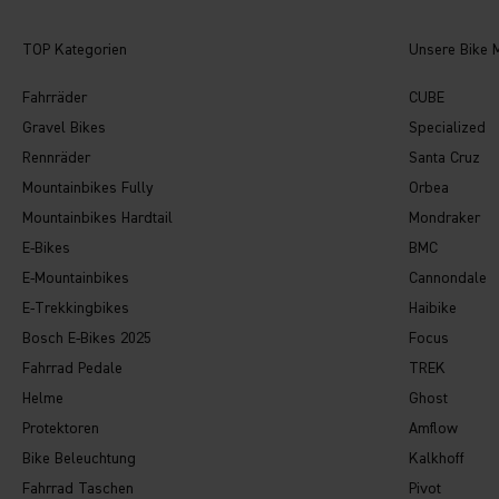
TOP Kategorien
Unsere Bike 
Fahrräder
CUBE
Gravel Bikes
Specialized
Rennräder
Santa Cruz
Mountainbikes Fully
Orbea
Mountainbikes Hardtail
Mondraker
E-Bikes
BMC
E-Mountainbikes
Cannondale
E-Trekkingbikes
Haibike
Bosch E-Bikes 2025
Focus
Fahrrad Pedale
TREK
Helme
Ghost
Protektoren
Amflow
Bike Beleuchtung
Kalkhoff
Fahrrad Taschen
Pivot