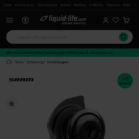
Zum Inhalt springen
Cube
Santa Cruz
Specialized
Orbea
Amflow
S-Works
Raymon
BMC
Ca
Liquid-Life
Navigationsmenü öffnen
Kundenkontoseit
Ware
Premiumversand
0% Finanzierung
STORES
über 25 Jahre Erfahrung
Teile
Schaltung
Schaltaugen
+10
PUNKTE
Bild vergrößern