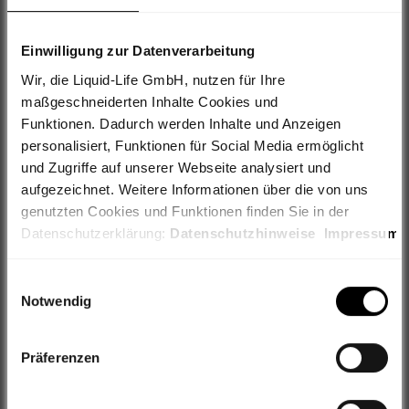
SRAM Universal Ausfallende
Einwilligung zur Datenverarbeitung
UDH
Wir, die Liquid-Life GmbH, nutzen für Ihre
maßgeschneiderten Inhalte Cookies und
Angebot
10,49 €*
zzgl. 4,95€ Versand
Funktionen. Dadurch werden Inhalte und Anzeigen
18,00 €
Du sparst 7,51 €
personalisiert, Funktionen für Social Media ermöglicht
und Zugriffe auf unserer Webseite analysiert und
aufgezeichnet. Weitere Informationen über die von uns
Lieferung innerhalb 48 Stunden
genutzten Cookies und Funktionen finden Sie in der
Datenschutzerklärung:
Datenschutzhinweise
Impressum
IN DEN WARENKORB
Weiterhin geben wir Informationen zu Ihrer Verwendung
Einwilligungsauswahl
unserer Webseite an unsere Partner für Social Media,
Notwendig
Werbung sowie Analysen weiter, ggf. auch außerhalb der
EU oder des EWR wie den USA. Möglicherweise werden
Filialabholung
Präferenzen
diese Informationen durch unsere Partner mit weiteren
Daten zusammengeführt, die im Rahmen Ihrer Nutzung
gesammelt wurden.