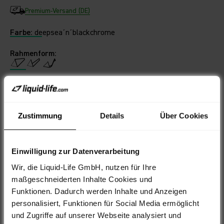
Premium-Versand (DE)
Farbe:
deepsea´n´blackchrome
Rahmenform:
Finde deine perfekte Größe
Wähle Deine Größe
Zustimmung
Details
Über Cookies
46 CM
Nicht auf Lager
Einwilligung zur Datenverarbeitung
AUSVERKAUFT
Wir, die Liquid-Life GmbH, nutzen für Ihre
maßgeschneiderten Inhalte Cookies und
Filialabholung
Funktionen. Dadurch werden Inhalte und Anzeigen
personalisiert, Funktionen für Social Media ermöglicht
und Zugriffe auf unserer Webseite analysiert und