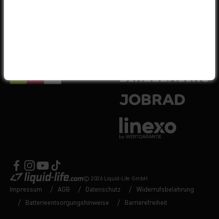
4.6 von 5
(7.117)
VERSANDPARTNER
LEASINGPARTNER
© 2026 Liquid-Life GmbH
Impressum
AGB
Datenschutz
Widerrufsbelehrung
Batterieentsorgungshinweise
Barrierefreiheit