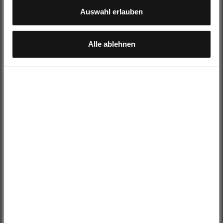
Überwachungszwecken, möglicherweise auch ohne
Auswahl erlauben
Rechtsbehelfsmöglichkeiten, verarbeitet werden können.
DAMIT BIST DU PERFEKT AUSGESTATTET
Alle ablehnen
Acid Pedale FLAT A3-ZP R
Hinzufügen
€39,95 EUR
€36,95 EUR
Öl
Fidlock Bottle 600ml + Bike Base
Hinzufügen
€39,99 EUR
€30,95 EUR
Black