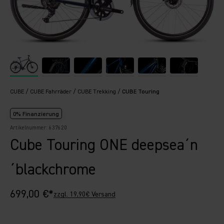
CUBE
CUBE Fahrräder
CUBE Trekking
CUBE Touring
0% Finanzierung
Artikelnummer: 637620
Cube Touring ONE deepsea´n
´blackchrome
Angebot
699,00 €*
zzgl. 19,90€ Versand