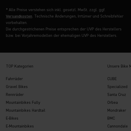
* Alle Preise verstehen sich inkl. gesetzl. MwSt. zzgl. ggf.
Versandkosten
. Technische Änderungen, Irrtümer und Schreibfehler
vorbehalten.
Die durchgestrichenen Preise entsprechen der UVP des Herstellers
bzw. bei Vorjahremodellen der ehemaligen UVP des Herstellers.
TOP Kategorien
Unsere Bike 
Fahrräder
CUBE
Gravel Bikes
Specialized
Rennräder
Santa Cruz
Mountainbikes Fully
Orbea
Mountainbikes Hardtail
Mondraker
E-Bikes
BMC
E-Mountainbikes
Cannondale